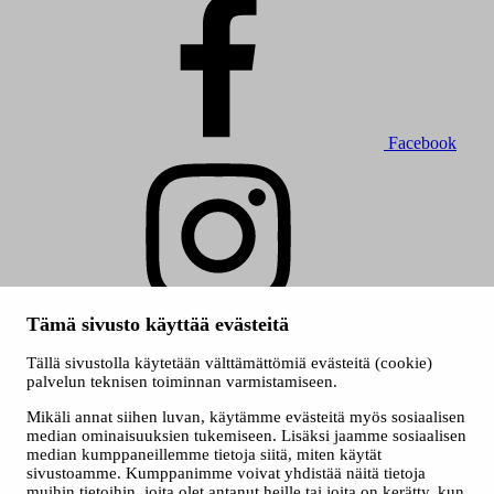
Facebook
Instagram
Tämä sivusto käyttää evästeitä
© 2026 Tampereen kaupunki
Tällä sivustolla käytetään välttämättömiä evästeitä (cookie)
Evästeet
palvelun teknisen toiminnan varmistamiseen.
Saavutettavuusseloste
Mikäli annat siihen luvan, käytämme evästeitä myös sosiaalisen
median ominaisuuksien tukemiseen. Lisäksi jaamme sosiaalisen
median kumppaneillemme tietoja siitä, miten käytät
sivustoamme. Kumppanimme voivat yhdistää näitä tietoja
muihin tietoihin, joita olet antanut heille tai joita on kerätty, kun