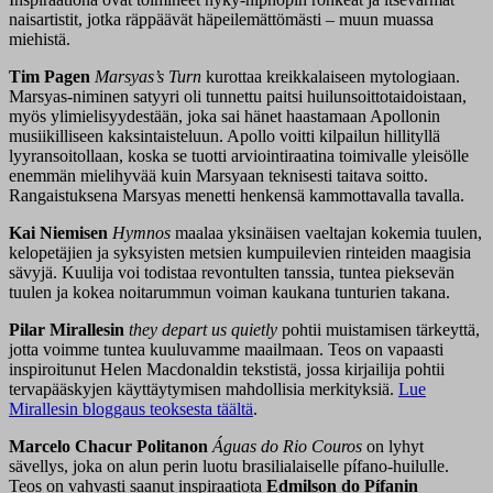
naisartistit, jotka räppäävät häpeilemättömästi – muun muassa
miehistä.
Tim Pagen
Marsyas’s Turn
kurottaa kreikkalaiseen mytologiaan.
Marsyas-niminen satyyri oli tunnettu paitsi huilunsoittotaidoistaan,
myös ylimielisyydestään, joka sai hänet haastamaan Apollonin
musiikilliseen kaksintaisteluun. Apollo voitti kilpailun hillityllä
lyyransoitollaan, koska se tuotti arviointiraatina toimivalle yleisölle
enemmän mielihyvää kuin Marsyaan teknisesti taitava soitto.
Rangaistuksena Marsyas menetti henkensä kammottavalla tavalla.
Kai Niemisen
Hymnos
maalaa yksinäisen vaeltajan kokemia tuulen,
kelopetäjien ja syksyisten metsien kumpuilevien rinteiden maagisia
sävyjä. Kuulija voi todistaa revontulten tanssia, tuntea pieksevän
tuulen ja kokea noitarummun voiman kaukana tunturien takana.
Pilar Mirallesin
they depart us quietly
pohtii muistamisen tärkeyttä,
jotta voimme tuntea kuuluvamme maailmaan. Teos on vapaasti
inspiroitunut Helen Macdonaldin tekstistä, jossa kirjailija pohtii
tervapääskyjen käyttäytymisen mahdollisia merkityksiä.
Lue
Mirallesin bloggaus teoksesta täältä
.
Marcelo Chacur Politanon
Águas do Rio Couros
on lyhyt
sävellys, joka on alun perin luotu brasilialaiselle pífano-huilulle.
Teos on vahvasti saanut inspiraatiota
Edmilson do Pífanin