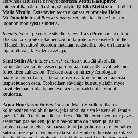
Harvinaislaatuisessa kävelykonsertissa
Pentti Kaskipuron
taidegrafiikan äärellä esiintyvät näyttelijä
Ella Mettänen
ja huilisti
Malla Vivolin
. Esitettävien teosten kanssa vuorottelee
Helen
McDonaldin
teksti
Ihmismäinen parvi
, joka käsittelee ihmisen ja
luonnon monisyistä suhdetta.
Incantation
on piccololle sävelletty teos
Lara Poen
sarjasta Four
Dispositions, jonka jokainen osa on kirjoitettu erilaiselle huilulle.
”Halusin keskittyä piccolon matalaan rekisteriin, joka on hauras ja
läpikuultava”, kuvailee säveltäjä.
Sami Seifin
Miniatures from Phoenicia
yhdistää säveltäjän
kiinnostuksen kielitieteeseen ja foinikialaisiin, jotka ovat keksineet
foneettisen aakkoston. Teoksen osat on nimetty fonologian
pääryhmien mukaan, ja tässä konsertissa kuulemme vokaaleista
inspiroituneen osan. Teoksellaan säveltäjä kutsuu yleisön myös
kuvittelemaan, miltä hänen esi-isiensä musiikki olisi voinut
kuulostaa.
Anna Huuskosen
Naisen katse
on Malla Vivolinin tilaama
kolmiosainen soolohuiluteos, joka tutkii naisista katsetta eli female
gaze -käsitettä taidemusiikissa. Teos kääntää perinteisen male gaze -
asetelman päälaelleen, jolloin näkökulma on naisen ja ihailun
kohteena ovat miehet. Se haastaa kuulijan pohtimaan, miten nainen
katsoo miestä ja miten tämä näkökulma voidaan ilmaista musiikissa.
Inspiraationa ovat toimineet nyky-hiphopin rohkeat ja itsevarmat