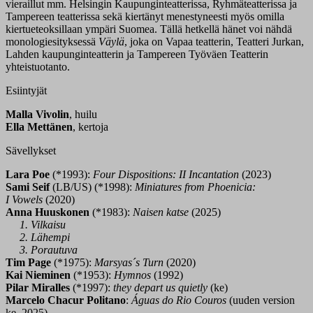
vieraillut mm. Helsingin Kaupunginteatterissa, Ryhmäteatterissa ja
Tampereen teatterissa sekä kiertänyt menestyneesti myös omilla
kiertueteoksillaan ympäri Suomea. Tällä hetkellä hänet voi nähdä
monologiesityksessä
Väylä
, joka on Vapaa teatterin, Teatteri Jurkan,
Lahden kaupunginteatterin ja Tampereen Työväen Teatterin
yhteistuotanto.
Esiintyjät
Malla Vivolin
, huilu
Ella Mettänen
, kertoja
Sävellykset
Lara Poe
(*1993):
Four Dispositions: II Incantation
(2023)
Sami Seif
(LB/US) (*1998):
Miniatures from Phoenicia:
I Vowels
(2020)
Anna Huuskonen
(*1983):
Naisen katse
(2025)
1. Vilkaisu
2. Lähempi
3. Porautuva
Tim Page
(*1975):
Marsyas´s Turn
(2020)
Kai Nieminen
(*1953):
Hymnos
(1992)
Pilar Miralles
(*1997):
they depart us quietly
(ke)
Marcelo Chacur Politano
:
Águas do Rio Couros
(uuden version
ke, 2025)