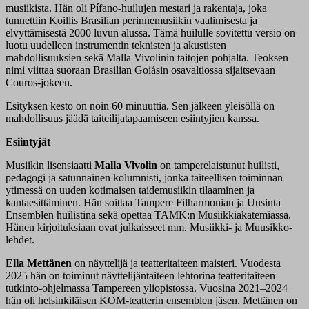
musiikista. Hän oli Pífano-huilujen mestari ja rakentaja, joka
tunnettiin Koillis Brasilian perinnemusiikin vaalimisesta ja
elvyttämisestä 2000 luvun alussa. Tämä huilulle sovitettu versio on
luotu uudelleen instrumentin teknisten ja akustisten
mahdollisuuksien sekä Malla Vivolinin taitojen pohjalta. Teoksen
nimi viittaa suoraan Brasilian Goiásin osavaltiossa sijaitsevaan
Couros‑jokeen.
Esityksen kesto on noin 60 minuuttia. Sen jälkeen yleisöllä on
mahdollisuus jäädä taiteilijatapaamiseen esiintyjien kanssa.
Esiintyjät
Musiikin lisensiaatti
Malla Vivolin
on tamperelaistunut huilisti,
pedagogi ja satunnainen kolumnisti, jonka taiteellisen toiminnan
ytimessä on uuden kotimaisen taidemusiikin tilaaminen ja
kantaesittäminen. Hän soittaa Tampere Filharmonian ja Uusinta
Ensemblen huilistina sekä opettaa TAMK:n Musiikkiakatemiassa.
Hänen kirjoituksiaan ovat julkaisseet mm. Musiikki- ja Muusikko-
lehdet.
Ella Mettänen
on näyttelijä ja teatteritaiteen maisteri. Vuodesta
2025 hän on toiminut näyttelijäntaiteen lehtorina teatteritaiteen
tutkinto-ohjelmassa Tampereen yliopistossa. Vuosina 2021–2024
hän oli helsinkiläisen KOM-teatterin ensemblen jäsen. Mettänen on