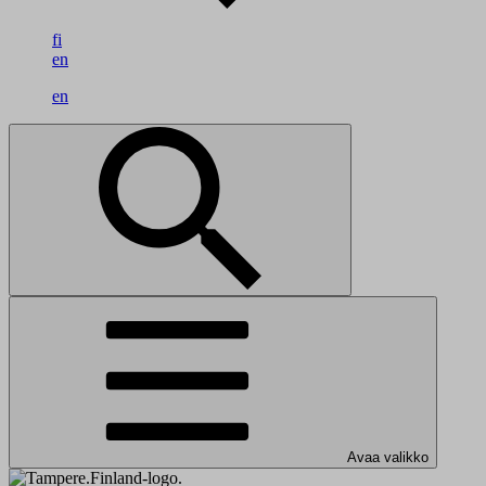
fi
en
en
Avaa valikko