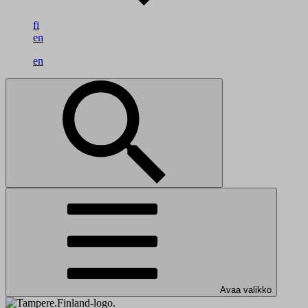
fi
en
en
Avaa valikko