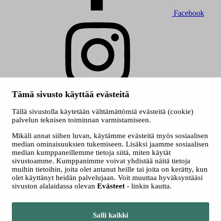
Facebook
Instagram
Tämä sivusto käyttää evästeitä
© 2026 Tampereen kaupunki
Tällä sivustolla käytetään välttämättömiä evästeitä (cookie)
Evästeet
palvelun teknisen toiminnan varmistamiseen.
Saavutettavuusseloste
Mikäli annat siihen luvan, käytämme evästeitä myös sosiaalisen
median ominaisuuksien tukemiseen. Lisäksi jaamme sosiaalisen
median kumppaneillemme tietoja siitä, miten käytät
sivustoamme. Kumppanimme voivat yhdistää näitä tietoja
muihin tietoihin, joita olet antanut heille tai joita on kerätty, kun
olet käyttänyt heidän palvelujaan. Voit muuttaa hyväksyntääsi
sivuston alalaidassa olevan
Evästeet
- linkin kautta.
Siirry tampere.fi
Salli kaikki