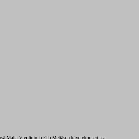
ensä Malla Vivolinin ja Ella Mettäsen kävelykonsertissa.