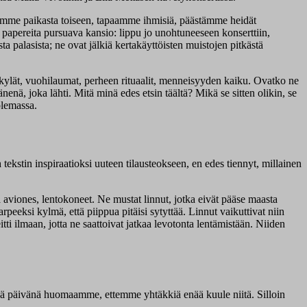
ikumme paikasta toiseen, tapaamme ihmisiä, päästämme heidät
 papereita pursuava kansio: lippu jo unohtuneeseen konserttiin,
a palasista; ne ovat jälkiä kertakäyttöisten muistojen pitkästä
kylät, vuohilaumat, perheen rituaalit, menneisyyden kaiku. Ovatko ne
nä, joka lähti. Mitä minä edes etsin täältä? Mikä se sitten olikin, se
olemassa.
n
tekstin inspiraatioksi uuteen tilausteokseen, en edes tiennyt, millainen
 aviones, lentokoneet. Ne mustat linnut, jotka eivät pääse maasta
peeksi kylmä, että piippua pitäisi sytyttää. Linnut vaikuttivat niin
itti ilmaan, jotta ne saattoivat jatkaa levotonta lentämistään. Niiden
eräänä päivänä huomaamme, ettemme yhtäkkiä enää kuule niitä. Silloin