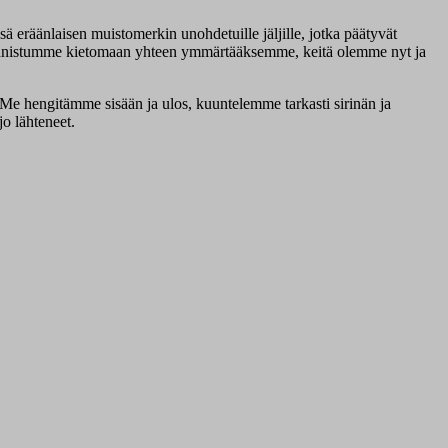
ä eräänlaisen muistomerkin unohdetuille jäljille, jotka päätyvät
ka onnistumme kietomaan yhteen ymmärtääksemme, keitä olemme nyt ja
. Me hengitämme sisään ja ulos, kuuntelemme tarkasti sirinän ja
o lähteneet.