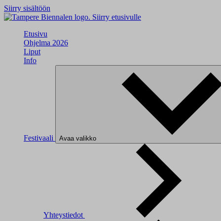
Siirry sisältöön
Siirry etusivulle
Etusivu
Ohjelma 2026
Liput
Info
Festivaali
Avaa valikko
Yhteystiedot