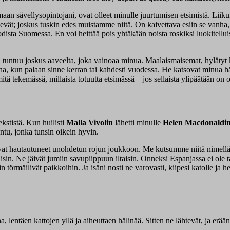
maan sävellysopintojani, ovat olleet minulle juurtumisen etsimistä. Li
evät; joskus tuskin edes muistamme niitä. On kaivettava esiin se vanha,
sta Suomessa. En voi heittää pois yhtäkään noista roskiksi luokitelluist
 tuntuu joskus aaveelta, joka vainoaa minua. Maalaismaisemat, hylätyt 
a, kun palaan sinne kerran tai kahdesti vuodessa. He katsovat minua häne
tä tekemässä, millaista totuutta etsimässä – jos sellaista ylipäätään on 
ekstistä. Kun huilisti
Malla Vivolin
lähetti minulle
Helen Macdonaldi
lintu, jonka tunsin oikein hyvin.
olivat hautautuneet unohdetun rojun joukkoon. Me kutsumme niitä nimellä
n. Ne jäivät jumiin savupiippuun iltaisin. Onneksi Espanjassa ei ole tar
n törmäilivät paikkoihin. Ja isäni nosti ne varovasti, kiipesi katolle ja he
ina, lentäen kattojen yllä ja aiheuttaen hälinää. Sitten ne lähtevät, ja 