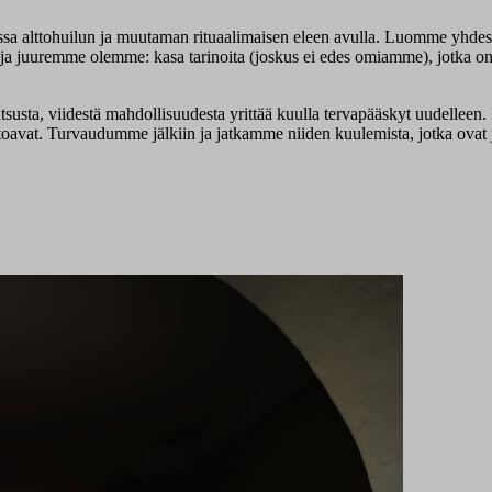
sessa alttohuilun ja muutaman rituaalimaisen eleen avulla. Luomme yhdess
ä me ja juuremme olemme: kasa tarinoita (joskus ei edes omiamme), jot
tsusta, viidestä mahdollisuudesta yrittää kuulla tervapääskyt uudelleen
oavat. Turvaudumme jälkiin ja jatkamme niiden kuulemista, jotka ovat j