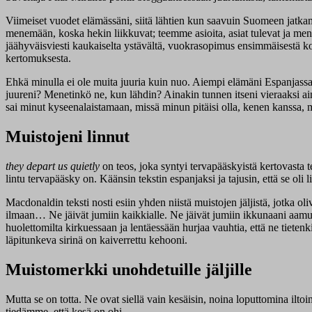
Viimeiset vuodet elämässäni, siitä lähtien kun saavuin Suomeen jatka
menemään, koska hekin liikkuvat; teemme asioita, asiat tulevat ja men
jäähyväisviesti kaukaiselta ystävältä, vuokrasopimus ensimmäisestä kodi
kertomuksesta.
Ehkä minulla ei ole muita juuria kuin nuo. Aiempi elämäni Espanjassa
juureni? Menetinkö ne, kun lähdin? Ainakin tunnen itseni vieraaksi ain
sai minut kyseenalaistamaan, missä minun pitäisi olla, kenen kanssa, mi
Muistojeni linnut
they depart us quietly
on teos, joka syntyi tervapääskyistä kertovasta t
lintu tervapääsky on. Käänsin tekstin espanjaksi ja tajusin, että se oli 
Macdonaldin teksti nosti esiin yhden niistä muistojen jäljistä, jotka 
ilmaan… Ne jäivät jumiin kaikkialle. Ne jäivät jumiin ikkunaani aamuisi
huolettomilta kirkuessaan ja lentäessään hurjaa vauhtia, että ne tietenki
läpitunkeva sirinä on kaiverrettu kehooni.
Muistomerkki unohdetuille jäljille
Mutta se on totta. Ne ovat siellä vain kesäisin, noina loputtomina ilto
tiedämme, että kesä on ohi.