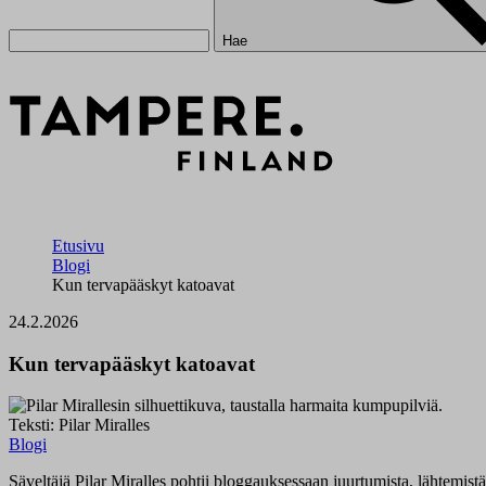
Hae
Etusivu
Blogi
Kun tervapääskyt katoavat
24.2.2026
Kun tervapääskyt katoavat
Teksti: Pilar Miralles
Blogi
Säveltäjä Pilar Miralles pohtii bloggauksessaan juurtumista, lähtemistä