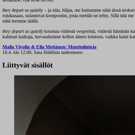
they depart us quietly – ja niin, hiljaa, me kutsumme niitä tässä teok
rojukasaan, sulautuvat kompostiin, josta meidät on tehty. Sillä tät
mitä teemme täällä.
they depart us quietly
koostuu viidestä vesperistä, viidestä hämärän ku
kahinan kaikuja, turvaudumme kellon äänen toistoon, vaikka kaiut kat
Malla Vivolin & Ella Mettänen: Muuttolintuja
18.4. klo 12.00, Sara Hildénin taidemuseo
Liittyvät sisällöt