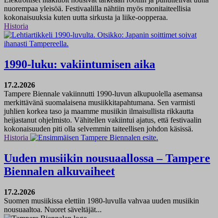
nuorempaa yleisöä. Festivaalilla nähtiin myös monitaiteellisia
kokonaisuuksia kuten uutta sirkusta ja liike-oopperaa.
Historia
1990-luku: vakiintumisen aika
17.2.2026
Tampere Biennale vakiinnutti 1990-luvun alkupuolella asemansa
merkittävänä suomalaisena musiikkitapahtumana. Sen varmisti
juhlien korkea taso ja maamme musiikin ilmaisullista rikkautta
heijastanut ohjelmisto. Vähitellen vakiintui ajatus, että festivaalin
kokonaisuuden piti olla selvemmin taiteellisen johdon käsissä.
Historia
Uuden musiikin nousuaallossa – Tampere
Biennalen alkuvaiheet
17.2.2026
Suomen musiikissa elettiin 1980-luvulla vahvaa uuden musiikin
nousuaaltoa. Nuoret säveltäjät...