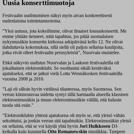
Uusia konserttimuotoja
Festivaalin uudistuminen näkyi myös aivan konkreettisesti
uudenlaisina toimintamuotoina.
”Yksi uutuus, jota kokeilimme, olivat ilmaiset lounaskonsertit. Me
emme yhtään tienneet, mitä tapahtuu, jos pitää suomalaisen
nykymusiikin konsertin kirkossa arkipäivänä kello 12. Ne olivat
ilahduttavia kokemuksia, sillä siellä oli paljon sellaisia kuulijoita,
jotka eivät olleet festivaalin perusyleisöä”, Nuorvala muistelee.
Ehkä näkyvin uudistus Nuorvalan ja Laakson festivaaleilla oli
jokailtainen elektroniklubi. Se osoittautui sikäli kestäväksi
ajatukseksi, että se jatkui vielä Lotta Wennäkosken festivaaleilla
vuosina 2008 ja 2010.
”Laji eli silloin hyvin viriilissä tilanteessa, myös Suomessa. Sen
verran kiinnostavaa taidetta syntyi tällä harmaalla alueella klassisen
elektronimusiikin ja muun elektronimusiikin välillä, että halusin
tuoda sitä esiin.”
”Elektroniklubin yhtenä ajatuksena oli myös se, että yleisö vähän
sekoittuisi, ja jonkin verran sitä tapahtuikin. Elektronimusiikin yleisö
on sellaista, että se voi käydä yhtä hyvin
Jori Hulkkosen
DJ-
keikalla kuin kuunnella
Otto Romanowskin
musiikkia. Tampere