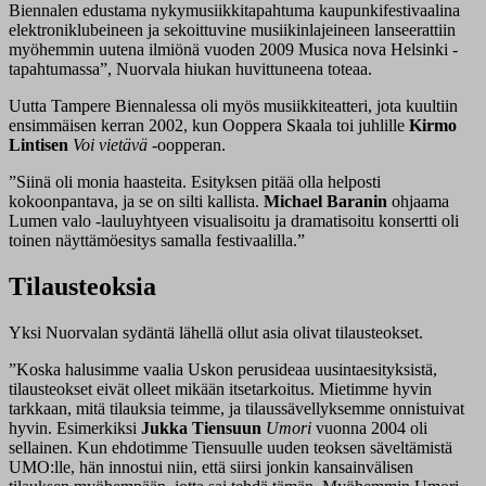
Biennalen edustama nykymusiikkitapahtuma kaupunkifestivaalina
elektroniklubeineen ja sekoittuvine musiikinlajeineen lanseerattiin
myöhemmin uutena ilmiönä vuoden 2009 Musica nova Helsinki -
tapahtumassa”, Nuorvala hiukan huvittuneena toteaa.
Uutta Tampere Biennalessa oli myös musiikkiteatteri, jota kuultiin
ensimmäisen kerran 2002, kun Ooppera Skaala toi juhlille
Kirmo
Lintisen
Voi vietävä
-oopperan.
”Siinä oli monia haasteita. Esityksen pitää olla helposti
kokoonpantava, ja se on silti kallista.
Michael Baranin
ohjaama
Lumen valo -lauluyhtyeen visualisoitu ja dramatisoitu konsertti oli
toinen näyttämöesitys samalla festivaalilla.”
Tilausteoksia
Yksi Nuorvalan sydäntä lähellä ollut asia olivat tilausteokset.
”Koska halusimme vaalia Uskon perusideaa uusintaesityksistä,
tilausteokset eivät olleet mikään itsetarkoitus. Mietimme hyvin
tarkkaan, mitä tilauksia teimme, ja tilaussävellyksemme onnistuivat
hyvin. Esimerkiksi
Jukka Tiensuun
Umori
vuonna 2004 oli
sellainen. Kun ehdotimme Tiensuulle uuden teoksen säveltämistä
UMO:lle, hän innostui niin, että siirsi jonkin kansainvälisen