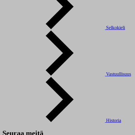
Selkokieli
Vastuullisuus
Historia
Seuraa meitä