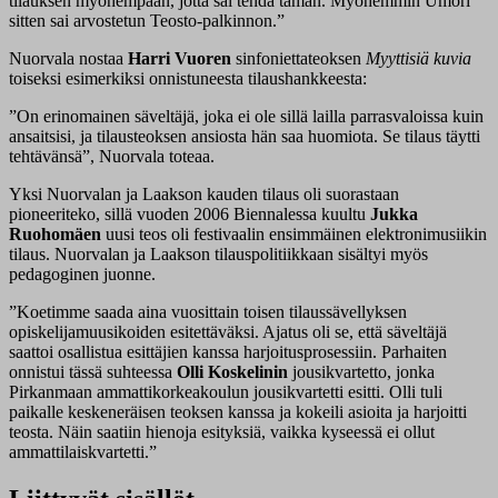
tilauksen myöhempään, jotta sai tehdä tämän. Myöhemmin Umori
sitten sai arvostetun Teosto-palkinnon.”
Nuorvala nostaa
Harri Vuoren
sinfoniettateoksen
Myyttisiä kuvia
toiseksi esimerkiksi onnistuneesta tilaushankkeesta:
”On erinomainen säveltäjä, joka ei ole sillä lailla parrasvaloissa kuin
ansaitsisi, ja tilausteoksen ansiosta hän saa huomiota. Se tilaus täytti
tehtävänsä”, Nuorvala toteaa.
Yksi Nuorvalan ja Laakson kauden tilaus oli suorastaan
pioneeriteko, sillä vuoden 2006 Biennalessa kuultu
Jukka
Ruohomäen
uusi teos oli festivaalin ensimmäinen elektronimusiikin
tilaus. Nuorvalan ja Laakson tilauspolitiikkaan sisältyi myös
pedagoginen juonne.
”Koetimme saada aina vuosittain toisen tilaussävellyksen
opiskelijamuusikoiden esitettäväksi. Ajatus oli se, että säveltäjä
saattoi osallistua esittäjien kanssa harjoitusprosessiin. Parhaiten
onnistui tässä suhteessa
Olli Koskelinin
jousikvartetto, jonka
Pirkanmaan ammattikorkeakoulun jousikvartetti esitti. Olli tuli
paikalle keskeneräisen teoksen kanssa ja kokeili asioita ja harjoitti
teosta. Näin saatiin hienoja esityksiä, vaikka kyseessä ei ollut
ammattilaiskvartetti.”