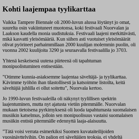
Kohti laajempaa tyylikarttaa
Vaikka Tampere Biennale oli 2000-luvun alussa löytänyt jo omat,
suurelta osin vakiintuneet muotonsa, koki festivaali Nuorvalan ja
Laakson kaudella monia uudistuksia. Festivaali laajeni merkittävästi,
mikä kasvatti yleisömääriä. Kun siihen asti vuotuiset yleisömäärät
olivat pyörineet parhaimmillaan 2000 kuulijan molemmin puolin, oli
vuonna 2002 kuulijoita 3290 ja seuraavalla festivaalilla jo 3703.
Yhtenä keskeisenä uutena piirteenä oli tapahtuman
monipuolistuminen entisestään.
”Otimme kunnia-asiaksemme laajentaa säveltäjä- ja tyylikarttaa.
Kävimme työhön ihan tilastollisesti ja katsoimme listoilta, keitä
säveltäjiä juhlilla ei ollut soitettu”, Nuorvala kertoo.
Jo 1990-luvun festivaaleilla oli näkynyt tyylillisen spektrin
laajentuminen, mutta nyt ajatusta vietiin pitemmälle. Nuorvalan
mukaan tietoisena pyrkimyksenä oli luoda tapahtumasta suomalaisen
musiikin katselmus, jolloin sen monipuolisuus vastaisi suomalaisen
musiikin entistä pitemmälle edennyttä laaja-alaisuutta.
”Tätä voisi verrata esimerkiksi Suomen kuvataiteilijoiden
vuosinäyttelyihin. On paljon eri säveltäjien teoksia, ei yhdeltä