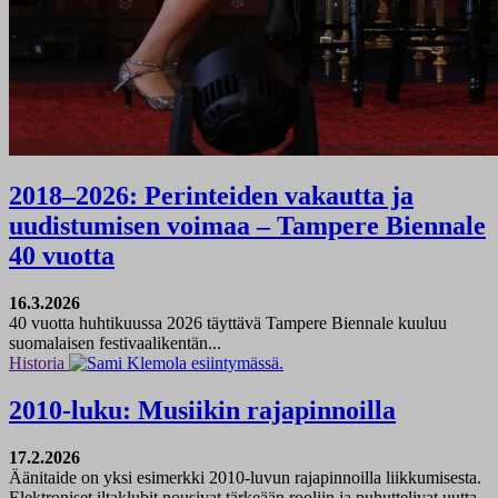
2018–2026: Perinteiden vakautta ja
uudistumisen voimaa – Tampere Biennale
40 vuotta
16.3.2026
40 vuotta huhtikuussa 2026 täyttävä Tampere Biennale kuuluu
suomalaisen festivaalikentän...
Historia
2010-luku: Musiikin rajapinnoilla
17.2.2026
Äänitaide on yksi esimerkki 2010-luvun rajapinnoilla liikkumisesta.
Elektroniset iltaklubit nousivat tärkeään rooliin ja puhuttelivat uutta