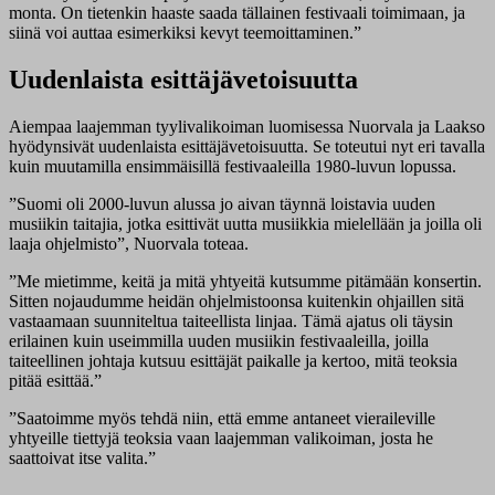
monta. On tietenkin haaste saada tällainen festivaali toimimaan, ja
siinä voi auttaa esimerkiksi kevyt teemoittaminen.”
Uudenlaista esittäjävetoisuutta
Aiempaa laajemman tyylivalikoiman luomisessa Nuorvala ja Laakso
hyödynsivät uudenlaista esittäjävetoisuutta. Se toteutui nyt eri tavalla
kuin muutamilla ensimmäisillä festivaaleilla 1980-luvun lopussa.
”Suomi oli 2000-luvun alussa jo aivan täynnä loistavia uuden
musiikin taitajia, jotka esittivät uutta musiikkia mielellään ja joilla oli
laaja ohjelmisto”, Nuorvala toteaa.
”Me mietimme, keitä ja mitä yhtyeitä kutsumme pitämään konsertin.
Sitten nojaudumme heidän ohjelmistoonsa kuitenkin ohjaillen sitä
vastaamaan suunniteltua taiteellista linjaa. Tämä ajatus oli täysin
erilainen kuin useimmilla uuden musiikin festivaaleilla, joilla
taiteellinen johtaja kutsuu esittäjät paikalle ja kertoo, mitä teoksia
pitää esittää.”
”Saatoimme myös tehdä niin, että emme antaneet vieraileville
yhtyeille tiettyjä teoksia vaan laajemman valikoiman, josta he
saattoivat itse valita.”