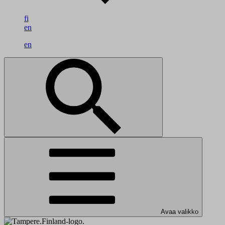
fi
en
en
Avaa valikko