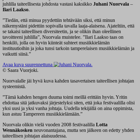
juhlilla taiteellisesta johdosta vastasi kaksikko
Juhani Nuorvala
–
Ilari Laakso
.
”Tiedän, että minua pyydettiin tehtävään siksi, että minun
näkemystäni pidettiin sopivalla tavalla laaja-alaisena. Ajateltiin, että
se takaisi taiteellisen diversiteetin, ja se olikin ihan oleellinen
tavoitteeni juhlilla”, Nuorvala muistelee. ”Ilari Laakso taas on
henkilö, jolla on hyvin kiinteät suhteet musiikkielämän
instituutioihin ja joka tunsi tarkoin tamperelaisen musiikkielämän ja
vaikutti siinä.”
Avaa kuva suurennettuna
© Saara Vuorjoki.
Nuorvalalle jäi hyvä kuva kahden tasavertaisen taiteellisen johtajan
systeemistä.
”Tämä kahden hengen duuma toimi meillä erittäin hyvin. Yritin
ehdottaa sitä jatkuvaksi järjestelyksi siten, että joka festivaalilla olisi
yksi uusi ja yksi vanha johtaja. Uudella tekijällä on aina oppimista,
kun astuu Tampereen musiikkielämään.”
Nuorvala olikin vielä vuoden 2008 festivaalilla
Lotta
Wennäkosken
neuvonantajana, mutta sen jälkeen on edetty yhden
taiteellisen johtajan alaisuudessa.