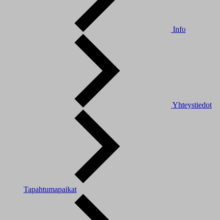
Info
Yhteystiedot
Tapahtumapaikat