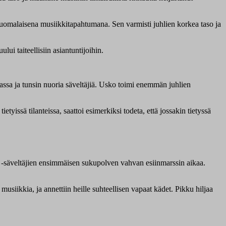
suomalaisena musiikkitapahtumana. Sen varmisti juhlien korkea taso ja
ului taiteellisiin asiantuntijoihin.
ssa ja tunsin nuoria säveltäjiä. Usko toimi enemmän juhlien
issä tilanteissa, saattoi esimerkiksi todeta, että jossakin tietyssä
ki -säveltäjien ensimmäisen sukupolven vahvan esiinmarssin aikaa.
a musiikkia, ja annettiin heille suhteellisen vapaat kädet. Pikku hiljaa