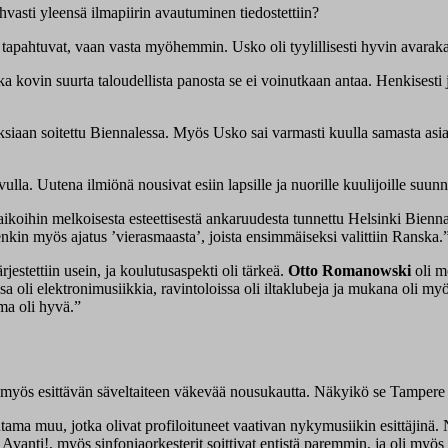
ahvasti yleensä ilmapiirin avautuminen tiedostettiin?
ne tapahtuvat, vaan vasta myöhemmin. Usko oli tyylillisesti hyvin avarak
vin suurta taloudellista panosta se ei voinutkaan antaa. Henkisesti ja ta
iaan soitettu Biennalessa. Myös Usko sai varmasti kuulla samasta asiast
a. Uutena ilmiönä nousivat esiin lapsille ja nuorille kuulijoille suunna
koihin melkoisesta esteettisestä ankaruudesta tunnettu Helsinki Biennale
nkin myös ajatus ’vierasmaasta’, joista ensimmäiseksi valittiin Ranska.
jestettiin usein, ja koulutusaspekti oli tärkeä.
Otto Romanowski
oli m
 oli elektronimusiikkia, ravintoloissa oli iltaklubeja ja mukana oli myö
lma oli hyvä.”
en myös esittävän säveltaiteen väkevää nousukautta. Näkyikö se Tampere
ama muu, jotka olivat profiloituneet vaativan nykymusiikin esittäjinä. 
n Avanti!, myös sinfoniaorkesterit soittivat entistä paremmin, ja oli myö