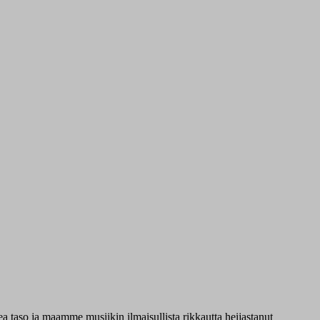
taso ja maamme musiikin ilmaisullista rikkautta heijastanut