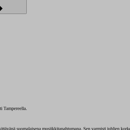
ttävänä suomalaisena musiikkitapahtumana. Sen varmisti juhlien korkea 