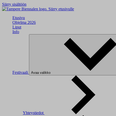
Siirry sisältöön
Siirry etusivulle
Etusivu
Ohjelma 2026
Liput
Info
Festivaali
Avaa valikko
Yhteystiedot