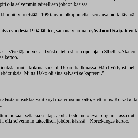
piti olla selvemmin taiteellisen johdon käsissä.
akiinnutti viimeistään 1990-luvun alkupuolella asemansa merkittävänä 
missa vuodesta 1994 lähtien; samana vuonna myös
Jouni Kaipainen
ku
 säveltäjäpolvesta. Työskentelin silloin opettajana Sibelius-Akatemia
as kertoo.
oksia, mutta kokonaisuus oli Uskon hallinnassa. Hän hyödynsi meitä tiety
n ehdotuksia. Mutta Usko oli aina selvästi se kapteeni.”
alaista musiikkia värittänyt modernismin aalto; elettiin ns. Korvat au
a.
tiin mukaan sellaisia esittäjiä, joilla tiedettiin olevan ohjelmistossa uutt
iti olla selvemmin taiteellisen johdon käsissä”, Kortekangas kertoo.