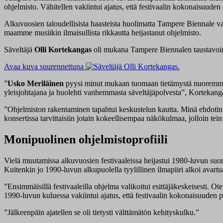
ohjelmisto. Vähitellen vakiintui ajatus, että festivaalin kokonaisuuden 
Alkuvuosien taloudellisista haasteista huolimatta Tampere Biennale v
maamme musiikin ilmaisullista rikkautta heijastanut ohjelmisto.
Säveltäjä
Olli Kortekangas
oli mukana Tampere Biennalen taustavoi
Avaa kuva suurennettuna
”
Usko Meriläinen
pyysi minut mukaan tuomaan tietämystä nuoremmasta
yleisjohtajana ja huolehti vanhemmasta säveltäjäpolvesta”, Kortekang
”Ohjelmiston rakentaminen tapahtui keskustelun kautta. Minä ehdotin te
konsertissa tarvittaisiin jotain kokeellisempaa näkökulmaa, jolloin tei
Monipuolinen ohjelmistoprofiili
Vielä muutamissa alkuvuosien festivaaleissa heijastui 1980-luvun suom
Kuitenkin jo 1990-luvun alkupuolella tyylillinen ilmapiiri alkoi avartu
”Ensimmäisillä festivaaleilla ohjelma valikoitui esittäjäkeskeisesti. Otet
1990-luvun kuluessa vakiintui ajatus, että festivaalin kokonaisuuden p
”Jälkeenpäin ajatellen se oli tietysti välttämätön kehityskulku.”