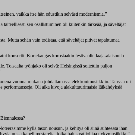
atseinen, vaikka itse hän edustikin selvästi modernismia.”
iteellisesti sen osallistuminen oli kuitenkin tärkeää, ja säveltäjät
a. Mutta sehän vain todistaa, että säveltäjät pitivät tapahtumaa
tut konsertit. Kortekangas korostaakin festivaalin laaja-alaisuutta.
. Toisaalta työnjako oli selvä: Helsingissä soitettiin paljon
”
onena vuonna mukana johdattamassa elektronimusiikkiin. Tanssia oli
s performansseja. Oli aika kivoja alakulttuurimaisia läikähdyksiä
 Biennalessa?
Noteerasimme kyllä tason nousun, ja kehitys oli siinä suhteessa ihan
s hyviä uusia kapellimestareita, jotka halusivat johtaa nykymusiikkia.”