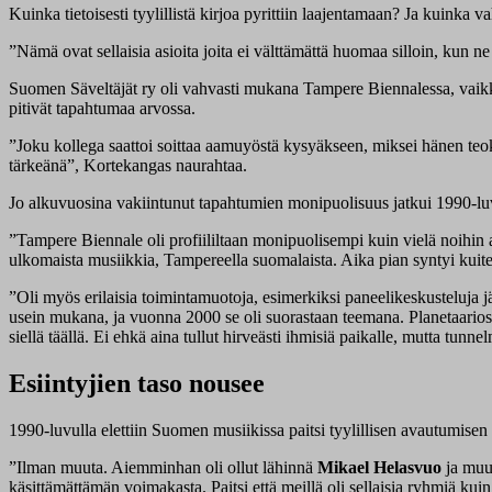
Kuinka tietoisesti tyylillistä kirjoa pyrittiin laajentamaan? Ja kuinka v
”Nämä ovat sellaisia asioita joita ei välttämättä huomaa silloin, kun 
Suomen Säveltäjät ry oli vahvasti mukana Tampere Biennalessa, vaikka ko
pitivät tapahtumaa arvossa.
”Joku kollega saattoi soittaa aamuyöstä kysyäkseen, miksei hänen teoks
tärkeänä”, Kortekangas naurahtaa.
Jo alkuvuosina vakiintunut tapahtumien monipuolisuus jatkui 1990-luvull
”Tampere Biennale oli profiililtaan monipuolisempi kuin vielä noihin ai
ulkomaista musiikkia, Tampereella suomalaista. Aika pian syntyi kuite
”Oli myös erilaisia toimintamuotoja, esimerkiksi paneelikeskusteluja jär
usein mukana, ja vuonna 2000 se oli suorastaan teemana. Planetaariossa
siellä täällä. Ei ehkä aina tullut hirveästi ihmisiä paikalle, mutta tunne
Esiintyjien taso nousee
1990-luvulla elettiin Suomen musiikissa paitsi tyylillisen avautumis
”Ilman muuta. Aiemminhan oli ollut lähinnä
Mikael Helasvuo
ja muut
käsittämättämän voimakasta. Paitsi että meillä oli sellaisia ryhmiä kui