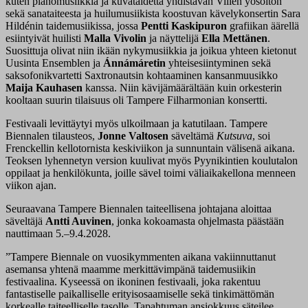
kuten pianomusiikkia ja kuvataidetta yhdistävän Villen yösoiton
sekä sanataiteesta ja huilumusiikista koostuvan kävelykonsertin Sara
Hildénin taidemusiikissa, jossa
Pentti Kaskipuron
grafiikan äärellä
esiintyivät huilisti
Malla Vivolin
ja näyttelijä
Ella Mettänen
.
Suosittuja olivat niin ikään nykymusiikkia ja joikua yhteen kietonut
Uusinta Ensemblen ja
Ánnámáretin
yhteisesiintyminen sekä
saksofonikvartetti Saxtronautsin kohtaaminen kansanmuusikko
Maija Kauhasen
kanssa. Niin kävijämäärältään kuin orkesterin
kooltaan suurin tilaisuus oli Tampere Filharmonian konsertti.
Festivaali levittäytyi myös ulkoilmaan ja katutilaan. Tampere
Biennalen tilausteos,
Jonne Valtosen
säveltämä
Kutsuva
, soi
Frenckellin kellotornista keskiviikon ja sunnuntain välisenä aikana.
Teoksen lyhennetyn version kuulivat myös Pyynikintien koulutalon
oppilaat ja henkilökunta, joille sävel toimi väliaikakellona menneen
viikon ajan.
Seuraavana Tampere Biennalen taiteellisena johtajana aloittaa
säveltäjä
Antti Auvinen
, jonka kokoamasta ohjelmasta päästään
nauttimaan 5.–9.4.2028.
”Tampere Biennale on vuosikymmenten aikana vakiinnuttanut
asemansa yhtenä maamme merkittävimpänä taidemusiikin
festivaalina. Kyseessä on ikoninen festivaali, joka rakentuu
fantastiselle paikalliselle erityisosaamiselle sekä tinkimättömän
korkealle taiteelliselle tasolle. Tapahtuman ansiokkuus säteilee