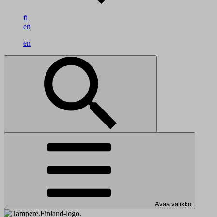
fi
en
en
Avaa valikko