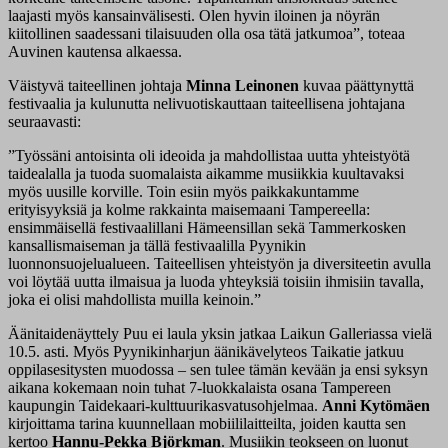
laajasti myös kansainvälisesti. Olen hyvin iloinen ja nöyrän
kiitollinen saadessani tilaisuuden olla osa tätä jatkumoa”, toteaa
Auvinen kautensa alkaessa.
Väistyvä taiteellinen johtaja
Minna Leinonen
kuvaa päättynyttä
festivaalia ja kulunutta nelivuotiskauttaan taiteellisena johtajana
seuraavasti:
”Työssäni antoisinta oli ideoida ja mahdollistaa uutta yhteistyötä
taidealalla ja tuoda suomalaista aikamme musiikkia kuultavaksi
myös uusille korville. Toin esiin myös paikkakuntamme
erityisyyksiä ja kolme rakkainta maisemaani Tampereella:
ensimmäisellä festivaalillani Hämeensillan sekä Tammerkosken
kansallismaiseman ja tällä festivaalilla Pyynikin
luonnonsuojelualueen. Taiteellisen yhteistyön ja diversiteetin avulla
voi löytää uutta ilmaisua ja luoda yhteyksiä toisiin ihmisiin tavalla,
joka ei olisi mahdollista muilla keinoin.”
Äänitaidenäyttely Puu ei laula yksin jatkaa Laikun Galleriassa vielä
10.5. asti. Myös Pyynikinharjun äänikävelyteos Taikatie jatkuu
oppilasesitysten muodossa – sen tulee tämän kevään ja ensi syksyn
aikana kokemaan noin tuhat 7-luokkalaista osana Tampereen
kaupungin Taidekaari-kulttuurikasvatusohjelmaa.
Anni Kytömäen
kirjoittama tarina kuunnellaan mobiililaitteilta, joiden kautta sen
kertoo
Hannu-Pekka Björkman
. Musiikin teokseen on luonut