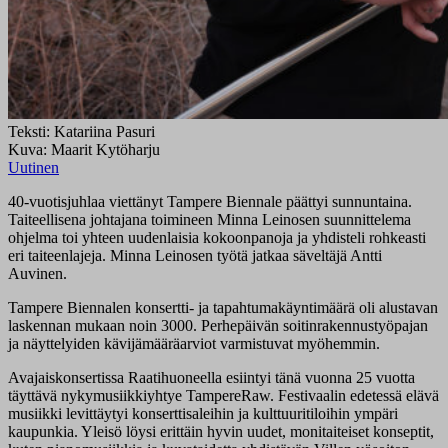
Teksti: Katariina Pasuri
Kuva: Maarit Kytöharju
Uutinen
40-vuotisjuhlaa viettänyt Tampere Biennale päättyi sunnuntaina.
Taiteellisena johtajana toimineen Minna Leinosen suunnittelema
ohjelma toi yhteen uudenlaisia kokoonpanoja ja yhdisteli rohkeasti
eri taiteenlajeja. Minna Leinosen työtä jatkaa säveltäjä Antti
Auvinen.
Tampere Biennalen konsertti- ja tapahtumakäyntimäärä oli alustavan
laskennan mukaan noin 3000. Perhepäivän soitinrakennustyöpajan
ja näyttelyiden kävijämääräarviot varmistuvat myöhemmin.
Avajaiskonsertissa Raatihuoneella esiintyi tänä vuonna 25 vuotta
täyttävä nykymusiikkiyhtye TampereRaw. Festivaalin edetessä elävä
musiikki levittäytyi konserttisaleihin ja kulttuuritiloihin ympäri
kaupunkia. Yleisö löysi erittäin hyvin uudet, monitaiteiset konseptit,