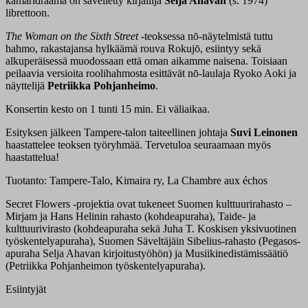
kamaridraama on sävelletty kirjailija
Selja Ahavan
(s. 1974)
librettoon.
The Woman on the Sixth Street
-teoksessa nō-näytelmistä tuttu
hahmo, rakastajansa hylkäämä rouva Rokujō, esiintyy sekä
alkuperäisessä muodossaan että oman aikamme naisena. Toisiaan
peilaavia versioita roolihahmosta esittävät nō-laulaja Ryoko Aoki ja
näyttelijä
Petriikka Pohjanheimo
.
Konsertin kesto on 1 tunti 15 min. Ei väliaikaa.
Esityksen jälkeen Tampere-talon taiteellinen johtaja
Suvi Leinonen
haastattelee teoksen työryhmää. Tervetuloa seuraamaan myös
haastattelua!
Tuotanto: Tampere-Talo, Kimaira ry, La Chambre aux échos
Secret Flowers -projektia ovat tukeneet Suomen kulttuurirahasto –
Mirjam ja Hans Helinin rahasto (kohdeapuraha), Taide- ja
kulttuurivirasto (kohdeapuraha sekä Juha T. Koskisen yksivuotinen
työskentelyapuraha), Suomen Säveltäjäin Sibelius-rahasto (Pegasos-
apuraha Selja Ahavan kirjoitustyöhön) ja Musiikinedistämissäätiö
(Petriikka Pohjanheimon työskentelyapuraha).
Esiintyjät