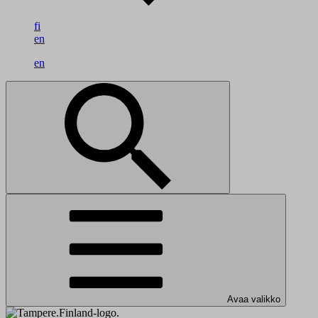
fi
en
en
Avaa valikko