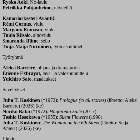
Ryoko Aoki
, Nō-laulu
Petriikka Pohjanheimo
, näyttelijä
Kamariorkesteri Avanti!
:
Rémi Cornus
, viulu
Margaux Rouzeau
, viulu
Tuula Riisalo
, alttoviulu
Smaranda Iftime
, sello
Tuija-Maija Nurminen
, lyömäsoittimet
Työryhmä
Aleksi Barrière
, ohjaus ja dramaturgia
Étienne Exbrayat
, lava- ja valosuunnittelu
Yuichiro Sato
, maalaukset
Sävellykset
Juha T. Koskinen
(*1972):
Prologue (to all stories)
(libretto: Aleksi
Barrière) (2026) (ke)
Noriko Baba
(*1972):
Hagoromo Suite
(2017)
Toshio Hosokawa
(*1955):
Silent Flowers
(1998)
Juha T. Koskinen
:
The Woman on the 6th Street
(libretto: Selja
Ahava) (2026) (ke)
Linkit