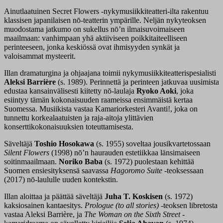
Ainutlaatuinen Secret Flowers -nykymusiikkiteatteri-ilta rakentuu
klassisen japanilaisen nō-teatterin ympärille. Neljän nykyteoksen
muodostama jatkumo on sukellus nō’n ilmaisuvoimaiseen
maailmaan: vanhimpaan yhä aktiiviseen poikkitaiteelliseen
perinteeseen, jonka keskiössä ovat ihmisyyden synkät ja
valoisammat mysteerit.
Illan dramaturgina ja ohjaajana toimii nykymusiikkiteatterispesialisti
Aleksi Barrière
(s. 1989). Perinnettä ja perinteen jatkuvaa uusimista
edustaa kansainvälisesti kiitetty nō-laulaja
Ryoko Aoki
, joka
esiintyy tämän kokonaisuuden raameissa ensimmäistä kertaa
Suomessa. Musiikista vastaa Kamariorkesteri Avanti!, joka on
tunnettu korkealaatuisten ja raja-aitoja ylittävien
konserttikokonaisuuksien toteuttamisesta.
Säveltäjä
Toshio Hosokawa
(s. 1955) soveltaa jousikvartetossaan
Silent Flowers
(1998) nō’n haurauden estetiikkaa länsimaiseen
soitinmaailmaan.
Noriko Baba
(s. 1972) puolestaan kehittää
Suomen ensiesityksensä saavassa
Hagoromo Suite
-teoksessaan
(2017) nō-laululle uuden kontekstin.
Illan aloittaa ja päättää säveltäjä
Juha T. Koskisen
(s. 1972)
kaksiosainen kantaesitys.
Prologue (to all stories)
-teoksen libretosta
vastaa Aleksi Barrière, ja
The Woman on the Sixth Street
-